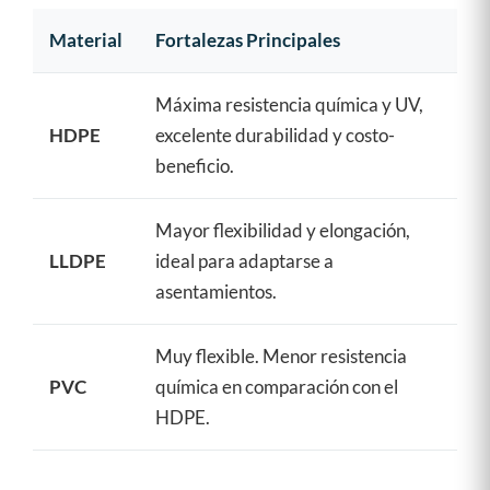
Material
Fortalezas Principales
Uso
Máxima resistencia química y UV,
Rel
HDPE
excelente durabilidad y costo-
san
beneficio.
gra
Mayor flexibilidad y elongación,
Sup
LLDPE
ideal para adaptarse a
cob
asentamientos.
tún
Muy flexible. Menor resistencia
Cob
PVC
química en comparación con el
est
HDPE.
tem