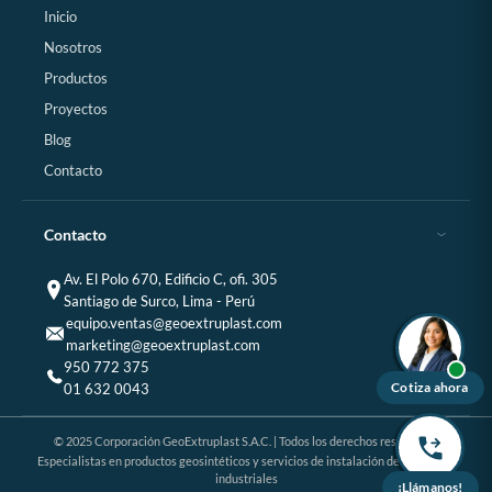
Inicio
Nosotros
Productos
Proyectos
Blog
Contacto
Contacto
Av. El Polo 670, Edificio C, ofi. 305
Santiago de Surco, Lima - Perú
equipo.ventas@geoextruplast.com
marketing@geoextruplast.com
950 772 375
Cotiza ahora
01 632 0043
© 2025 Corporación GeoExtruplast S.A.C. | Todos los derechos reservados
Especialistas en productos geosintéticos y servicios de instalación de proyectos
industriales
¡Llámanos!