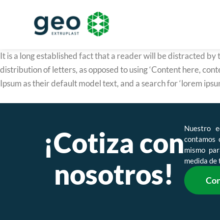
It is a long established fact that a reader will be distracted b
distribution of letters, as opposed to using ‘Content here, c
Ipsum as their default model text, and a search for ‘lorem ipsum
Nuestro e
¡Cotiza con
contamos 
mismo para
medida de 
nosotros!
Con