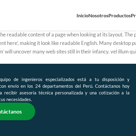
Inicio
Nosotros
Productos
Pr
y the readable content of a page when looking at its layout. The
ontent here’, making it look like readable English. Many deskt
’ will uncover many web sites still in their infancy. vel illum 
quipo de ingenieros especializados está a tu disposición y
con envío en los 24 departamentos del Perú. Contáctanos hoy
 recibir asesoría técnica personalizada y una cotización a la
tus necesidades.
táctanos