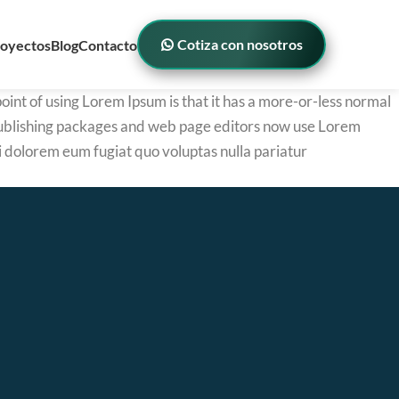
Cotiza con nosotros
oyectos
Blog
Contacto
 point of using Lorem Ipsum is that it has a more-or-less normal
op publishing packages and web page editors now use Lorem
qui dolorem eum fugiat quo voluptas nulla pariatur