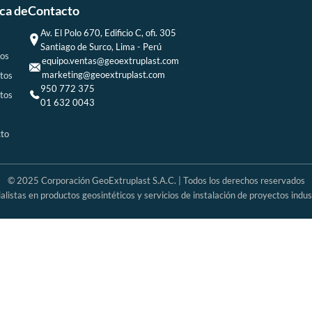
ca de
Contacto
Av. El Polo 670, Edificio C, ofi. 305
Santiago de Surco, Lima - Perú
os
equipo.ventas@geoextruplast.com
marketing@geoextruplast.com
tos
950 772 375
tos
01 632 0043
to
© 2025 Corporación GeoExtruplast S.A.C. | Todos los derechos reservados
alistas en productos geosintéticos y servicios de instalación de proyectos indus