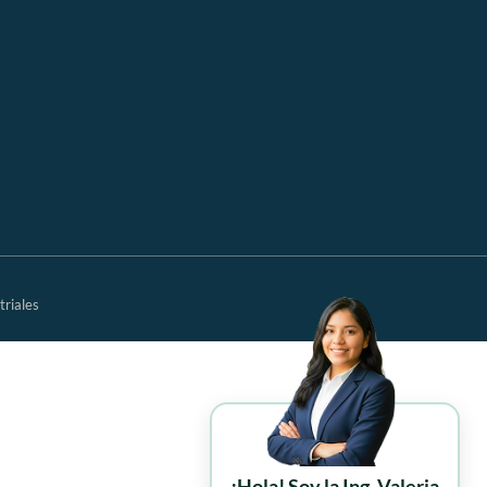
triales
¡Hola! Soy la Ing. Valeria