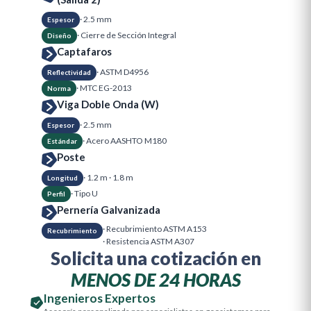
· 2.5 mm
Espesor
· Cierre de Sección Integral
Diseño
Captafaros
· ASTM D4956
Reflectividad
· MTC EG-2013
Norma
Viga Doble Onda (W)
· 2.5 mm
Espesor
· Acero AASHTO M180
Estándar
Poste
· 1.2 m · 1.8 m
Longitud
· Tipo U
Perfil
Pernería Galvanizada
· Recubrimiento ASTM A153
Recubrimiento
· Resistencia ASTM A307
Solicita una cotización en
MENOS DE 24 HORAS
Ingenieros Expertos