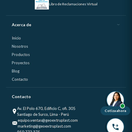
Libro de Reclamaciones Virtual
Acerca de
Inicio
Nosotros
Productos
Proyectos
Blog
Contacto
Contacto
Av. El Polo 670, Edificio C, ofi. 305
Cotiza ahora
Santiago de Surco, Lima - Perú
equipo.ventas@geoextruplast.com
marketing@geoextruplast.com