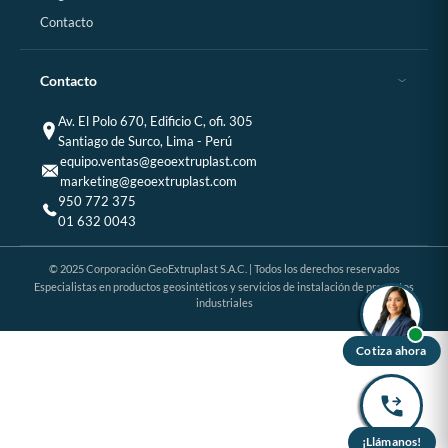
Contacto
Contacto
Av. El Polo 670, Edificio C, ofi. 305
Santiago de Surco, Lima - Perú
equipo.ventas@geoextruplast.com
marketing@geoextruplast.com
950 772 375
01 632 0043
© 2025 Corporación GeoExtruplast S.A.C. | Todos los derechos reservados
Especialistas en productos geosintéticos y servicios de instalación de proyectos
industriales
Cotiza ahora
¡Llámanos!