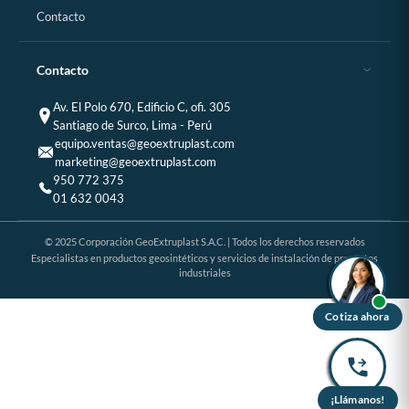
Contacto
Contacto
Av. El Polo 670, Edificio C, ofi. 305
Santiago de Surco, Lima - Perú
equipo.ventas@geoextruplast.com
marketing@geoextruplast.com
950 772 375
01 632 0043
© 2025 Corporación GeoExtruplast S.A.C. | Todos los derechos reservados
Especialistas en productos geosintéticos y servicios de instalación de proyectos
industriales
Cotiza ahora
¡Llámanos!