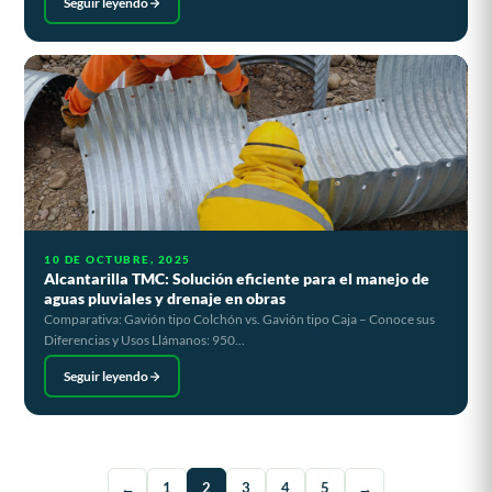
Seguir leyendo
10 DE OCTUBRE, 2025
Alcantarilla TMC: Solución eficiente para el manejo de
aguas pluviales y drenaje en obras
Comparativa: Gavión tipo Colchón vs. Gavión tipo Caja – Conoce sus
Diferencias y Usos Llámanos: 950...
Seguir leyendo
←
1
2
3
4
5
→