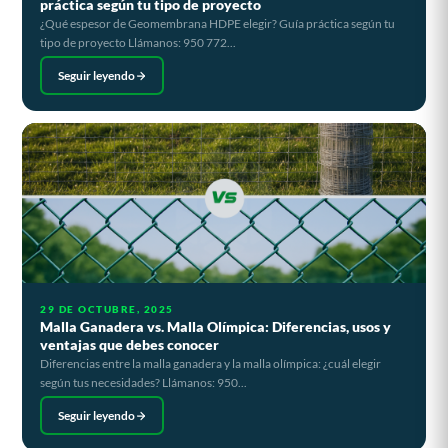
práctica según tu tipo de proyecto
¿Qué espesor de Geomembrana HDPE elegir? Guía práctica según tu
tipo de proyecto Llámanos: 950 772...
Seguir leyendo
29 DE OCTUBRE, 2025
Malla Ganadera vs. Malla Olímpica: Diferencias, usos y
ventajas que debes conocer
Diferencias entre la malla ganadera y la malla olímpica: ¿cuál elegir
según tus necesidades? Llámanos: 950...
Seguir leyendo