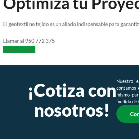
Optimiza tu Proyec
El geotextil no tejido es un aliado indispensable para garant
Llamar al 950 772 375
Enviar Correo
Nuestro e
¡Cotiza con
contamos 
mismo para
medida de 
nosotros!
Con