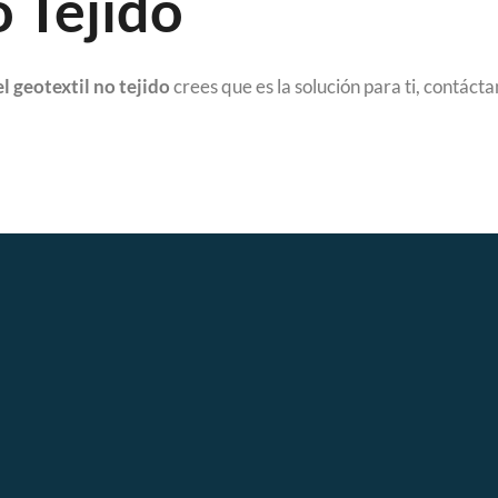
 Tejido
l geotextil no tejido
crees que es la solución para ti, contáct