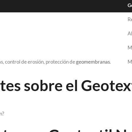
G
Re
Al
M
s, control de erosión, protección de
geomembranas
.
Mu
es sobre el Geotext
n?